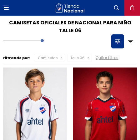

close
CAMISETAS OFICIALES DE NACIONAL PARA NIÑO
TALLE 06
Quitar filtros
Filtrando por:
Camisetas
Talle 06