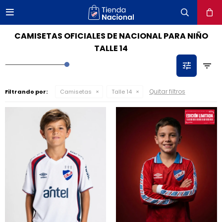

close
CAMISETAS OFICIALES DE NACIONAL PARA NIÑO
TALLE 14
Quitar filtros
Filtrando por:
Camisetas
Talle 14