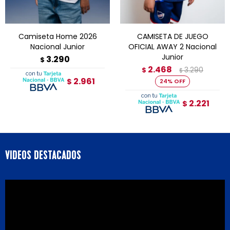
Camiseta Home 2026
CAMISETA DE JUEGO
Nacional Junior
OFICIAL AWAY 2 Nacional
Junior
3.290
$
2.468
3.290
$
$
2.961
$
24
2.221
$
VIDEOS DESTACADOS