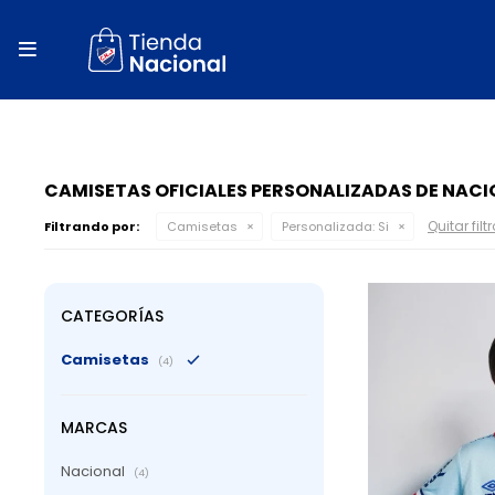
close
store

local_shipping
autorenew
percent
CAMISETAS OFICIALES PERSONALIZADAS DE NACI
Quitar filt
Filtrando por:
Camisetas
Personalizada:
Si
CATEGORÍAS
Camisetas
(4)
MARCAS
Nacional
(4)