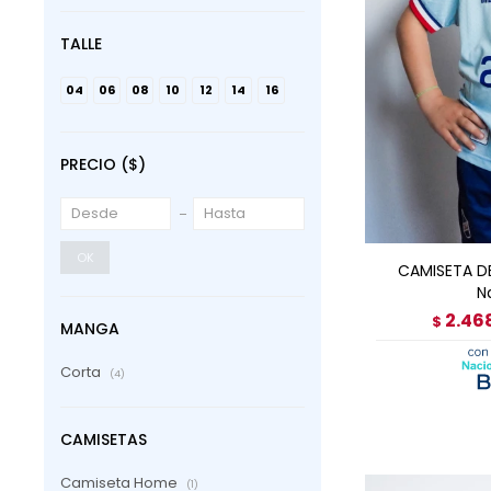
TALLE
04
06
08
10
12
14
16
PRECIO
($)
AGRE
OK
CAMISETA D
N
2.46
$
MANGA
Corta
(4)
CAMISETAS
Camiseta Home
(1)