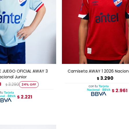
GAR AL CARRITO
AGREGAR AL CARRITO
E JUEGO OFICIAL AWAY 3
Camiseta AWAY 1 2026 Naciona
acional Junior
3.290
$
8
3.290
24
$
2.961
$
2.221
$