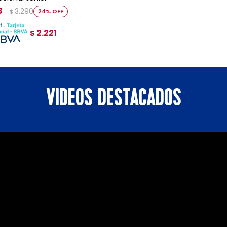
8
3.290
24
$
2.221
$
VIDEOS DESTACADOS