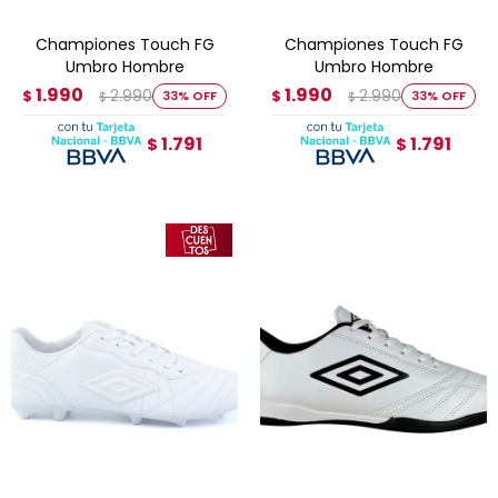
Championes Touch FG
Championes Touch FG
Umbro Hombre
Umbro Hombre
1.990
1.990
2.990
2.990
$
33
$
33
$
$
1.791
1.791
$
$