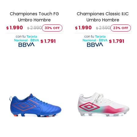
Championes Touch FG
Championes Classic II.IC
Umbro Hombre
Umbro Hombre
1.990
1.990
2.990
2.590
$
33
$
23
$
$
1.791
1.791
$
$