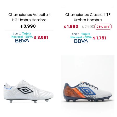
Championes Velocita II
Championes Classic II TF
HG Umbro Hombre
Umbro Hombre
3.990
1.990
$
2.590
$
23
$
3.591
$
1.791
$