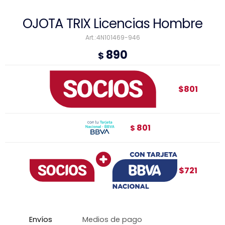
OJOTA TRIX Licencias Hombre
4N101469-946
890
$
$801
801
$
$721
Envíos
Medios de pago