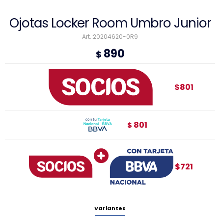
Ojotas Locker Room Umbro Junior
20204620-0R9
890
$
$801
801
$
$721
Variantes