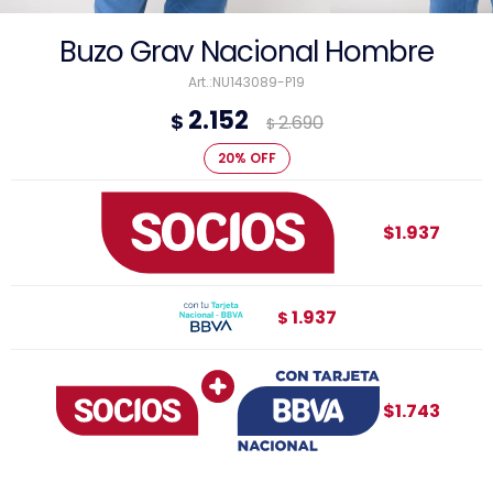
Buzo Grav Nacional Hombre
NU143089-P19
2.152
$
2.690
$
20
$1.937
1.937
$
$1.743