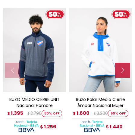
BUZO MEDIO CIERRE UNIT
Buzo Polar Medio Cierre
Nacional Hombre
Ámbar Nacional Mujer
1.395
1.600
2.790
3.200
$
50
$
50
$
$
1.256
1.440
$
$