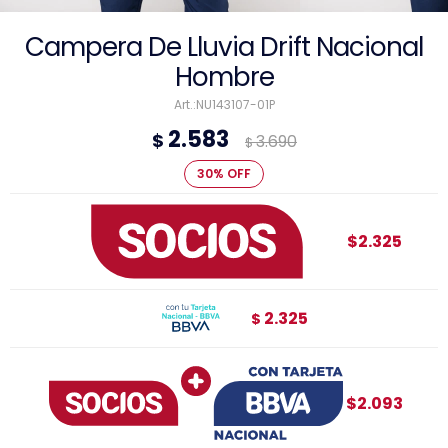
Campera De Lluvia Drift Nacional
Hombre
NU143107-01P
2.583
$
3.690
$
30
$2.325
2.325
$
$2.093