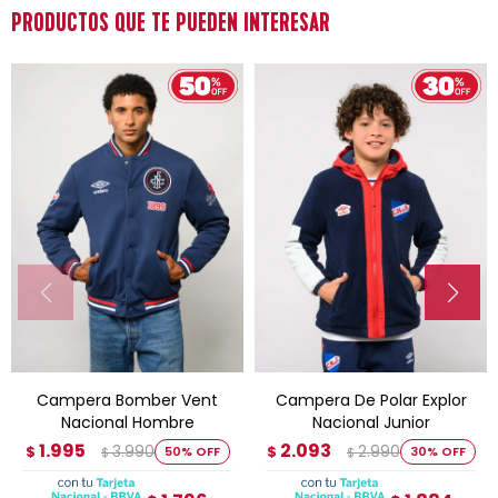
PRODUCTOS QUE TE PUEDEN INTERESAR
Campera Bomber Vent
Campera De Polar Explor
Nacional Hombre
Nacional Junior
1.995
2.093
3.990
2.990
$
50
$
30
$
$