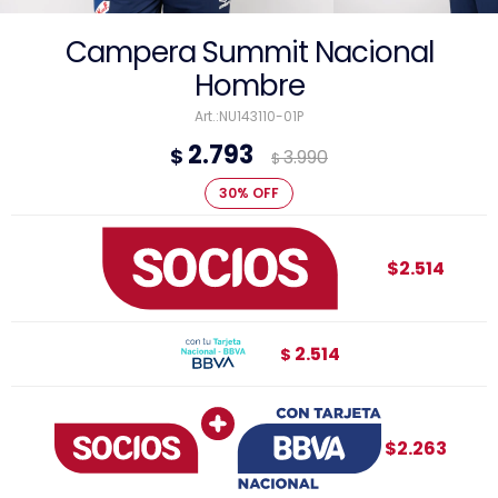
Campera Summit Nacional
Hombre
NU143110-01P
2.793
$
3.990
$
30
$2.514
2.514
$
$2.263