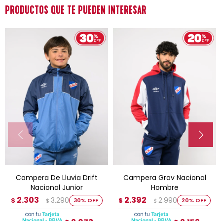
PRODUCTOS QUE TE PUEDEN INTERESAR
Campera De Lluvia Drift
Campera Grav Nacional
Nacional Junior
Hombre
2.303
2.392
3.290
2.990
$
30
$
20
$
$