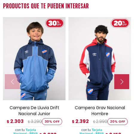
PRODUCTOS QUE TE PUEDEN INTERESAR
Campera De Lluvia Drift
Campera Grav Nacional
Nacional Junior
Hombre
2.303
2.392
3.290
2.990
$
30
$
20
$
$