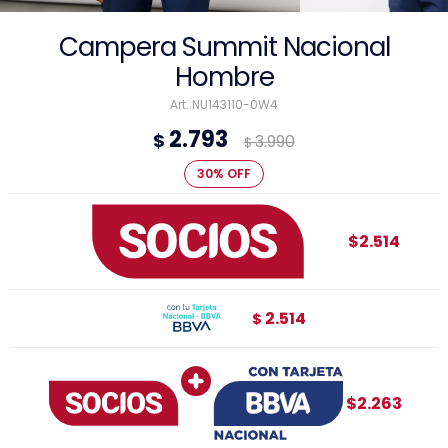
Campera Summit Nacional
Hombre
NU143110-0W4
2.793
$
3.990
$
30
$2.514
2.514
$
$2.263