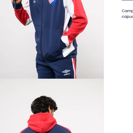
Campe
capuc