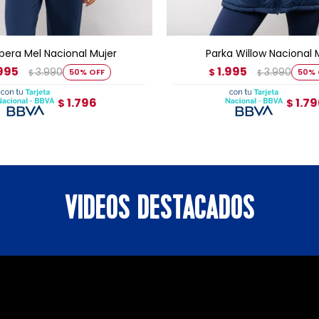
GREGAR AL CARRITO
AGREGAR AL CARRI
era Mel Nacional Mujer
Parka Willow Nacional 
.995
1.995
3.990
3.990
50
$
50
$
$
1.796
1.7
$
$
VIDEOS DESTACADOS