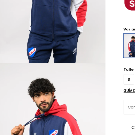
Varia
Talle
S
GUÍA 
C