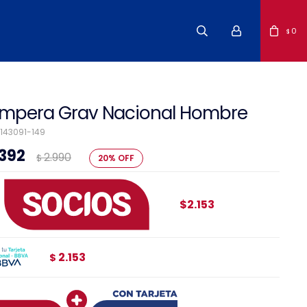
0
$
mpera Grav Nacional Hombre
143091-149
.392
2.990
$
20
$2.153
2.153
$