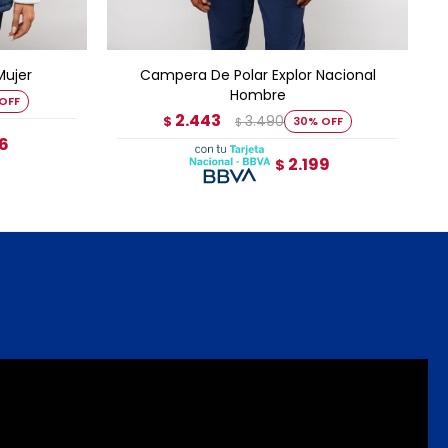
TO
AGREGAR AL CARRITO
Mujer
Campera De Polar Explor Nacional
Hombre
2.443
3.490
$
30
$
96
2.199
$