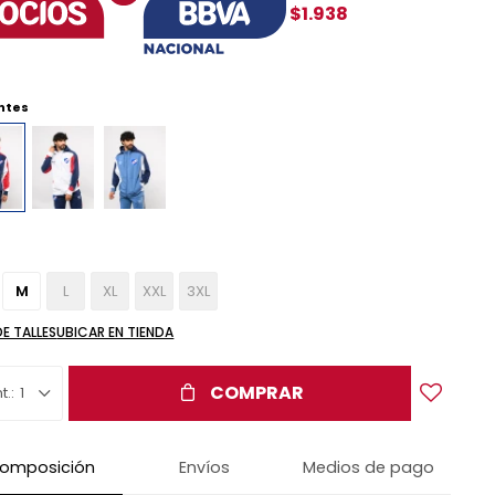
$1.938
ntes
M
L
XL
XXL
3XL
DE TALLES
UBICAR EN TIENDA
COMPRAR
1
omposición
Envíos
Medios de pago