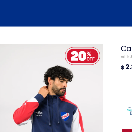
Ca
NU
2
$