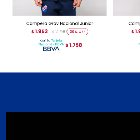
AGREGAR AL CARRITO
A
Campera Grav Nacional Junior
Camp
1.953
1
2.790
$
30
$
$
1.758
$