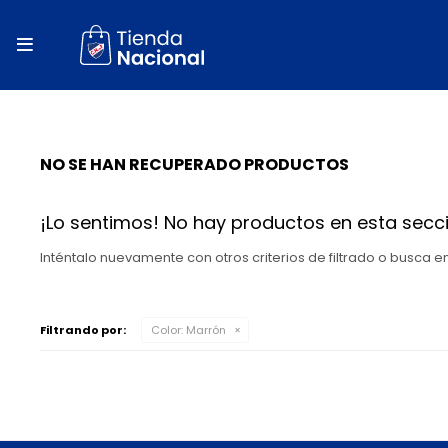
close
store

local_shipping
autorenew
NO SE HAN RECUPERADO PRODUCTOS
percent
¡Lo sentimos! No hay productos en esta secci
Inténtalo nuevamente con otros criterios de filtrado o busca 
Filtrando por:
Color:
Marrón