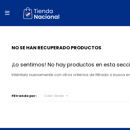
close
store

local_shipping
autorenew
NO SE HAN RECUPERADO PRODUCTOS
percent
¡Lo sentimos! No hay productos en esta secci
Inténtalo nuevamente con otros criterios de filtrado o busca 
Filtrando por:
Color:
Verde