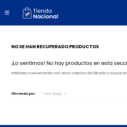
close
store

local_shipping
autorenew
NO SE HAN RECUPERADO PRODUCTOS
percent
¡Lo sentimos! No hay productos en esta secci
Inténtalo nuevamente con otros criterios de filtrado o busca 
Filtrando por:
Color:
Beige