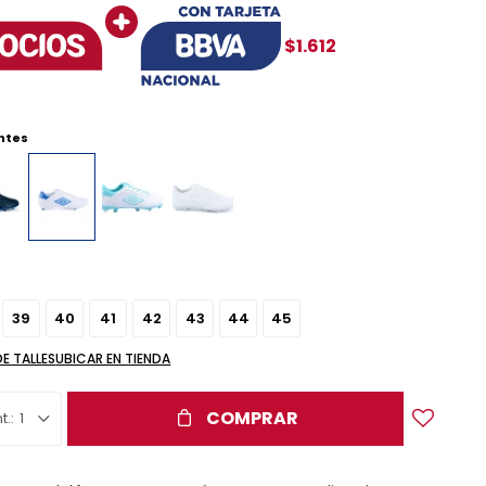
$1.612
ntes
39
40
41
42
43
44
45
DE TALLES
UBICAR EN TIENDA
COMPRAR
1