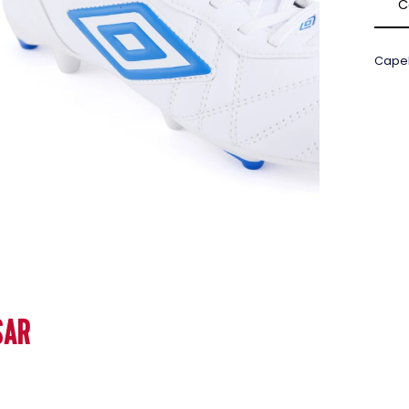
C
Capel
SAR