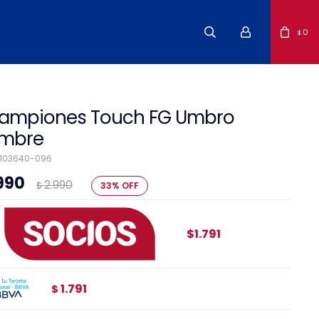
0
$
ampiones Touch FG Umbro
mbre
103640-096
.990
2.990
$
33
$1.791
1.791
$