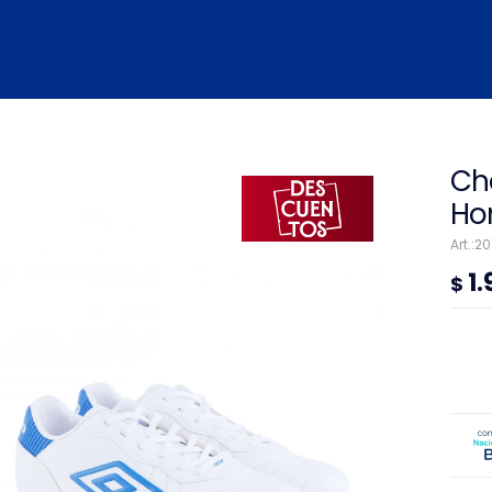
Ch
Ho
20
1
$