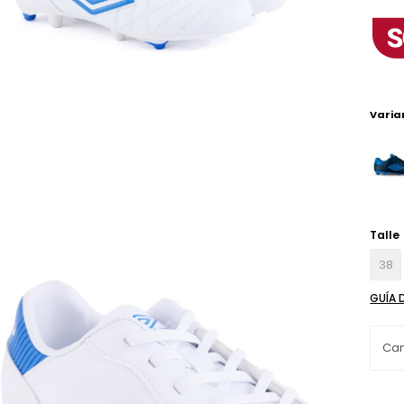
Varia
Talle
38
GUÍA 