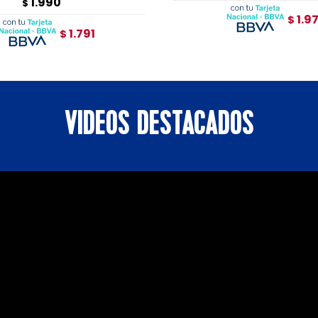
1.990
$
1.97
$
1.791
$
VIDEOS DESTACADOS