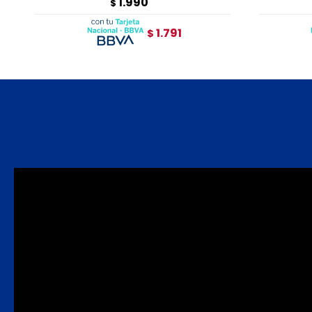
1.990
$
1.791
$