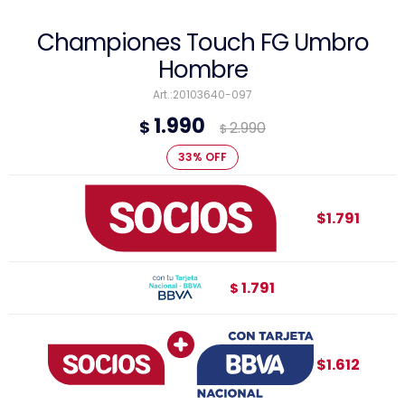
Championes Touch FG Umbro
Hombre
20103640-097
1.990
$
2.990
$
33
$1.791
1.791
$
$1.612