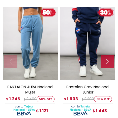
PANTALÓN AURA Nacional
Pantalon Grav Nacional
Mujer
Junior
1.245
1.603
2.490
2.290
$
50
$
30
$
$
1.121
1.443
$
$