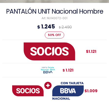
PANTALÓN UNIT Nacional Hombre
NU143072-001
1.245
$
2.490
$
50
$1.121
1.121
$
$1.009