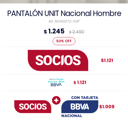
PANTALÓN UNIT Nacional Hombre
NU143072-00P
1.245
$
2.490
$
50
$1.121
1.121
$
$1.009