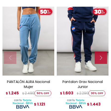
PANTALÓN AURA Nacional
Pantalon Grav Nacional
Mujer
Junior
1.245
1.603
2.490
2.290
$
50
$
30
$
$
1.121
1.443
$
$