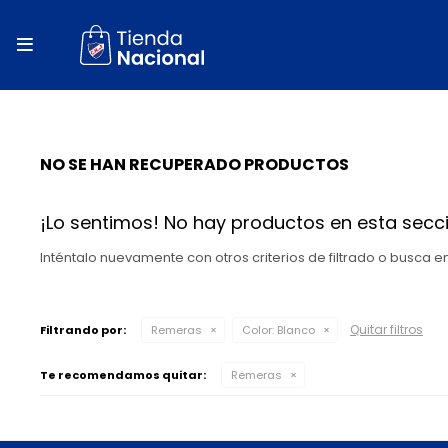
close
store

local_shipping
autorenew
NO SE HAN RECUPERADO PRODUCTOS
percent
¡Lo sentimos! No hay productos en esta secci
Inténtalo nuevamente con otros criterios de filtrado o busca 
Quitar filtros
Filtrando por:
Remeras
Color:
Blanco
Te recomendamos quitar:
Remeras