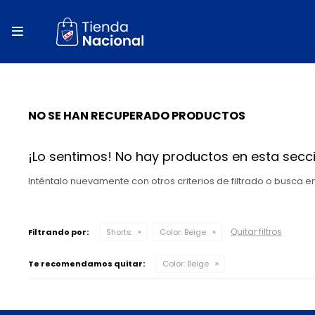
close
store

local_shipping
autorenew
NO SE HAN RECUPERADO PRODUCTOS
percent
¡Lo sentimos! No hay productos en esta secci
Inténtalo nuevamente con otros criterios de filtrado o busca 
Quitar filtros
Filtrando por:
Shorts
Color:
Beige
Te recomendamos quitar:
Color:
Beige