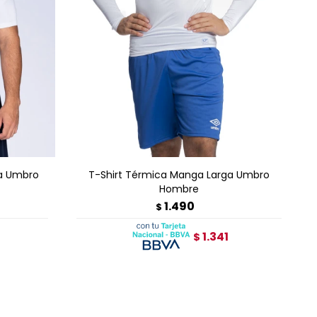
AGREGAR AL CARRITO
a Umbro
T-Shirt Térmica Manga Larga Umbro
Hombre
1.490
$
1.341
$