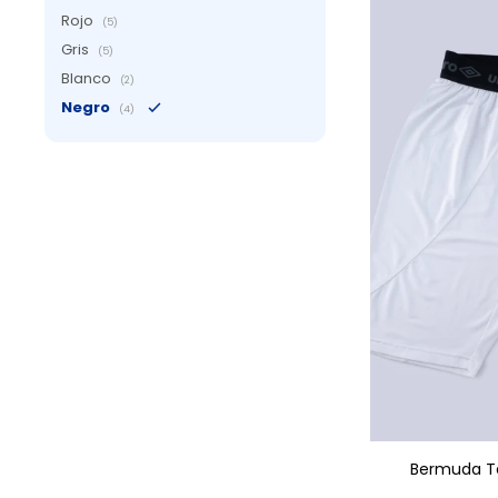
Rojo
(5)
Gris
(5)
Blanco
(2)
Negro
(4)
AGRE
Bermuda T