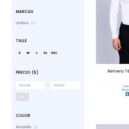
MARCAS
Umbro
(4)
TALLE
S
M
L
XL
XXL
AGRE
Remera T
PRECIO
($)
OK
COLOR
Amarillo
(2)