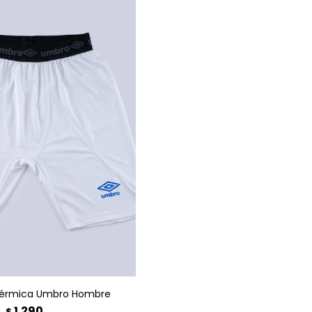
GAR AL CARRITO
érmica Umbro Hombre
1.290
$