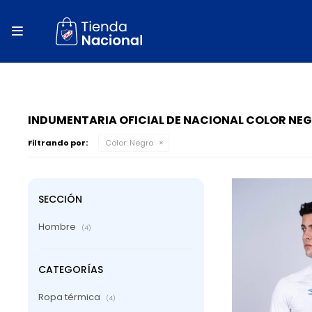
close
store

local_shipping
autorenew
percent
INDUMENTARIA OFICIAL DE NACIONAL COLOR NE
Filtrando por:
Color:
Negro
SECCIÓN
Hombre
(4)
CATEGORÍAS
Ropa térmica
(4)