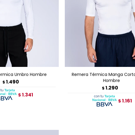
GAR AL CARRITO
AGREGAR AL CARRITO
érmica Umbro Hombre
Remera Térmica Manga Cort
Hombre
1.490
$
1.290
$
1.341
$
1.161
$