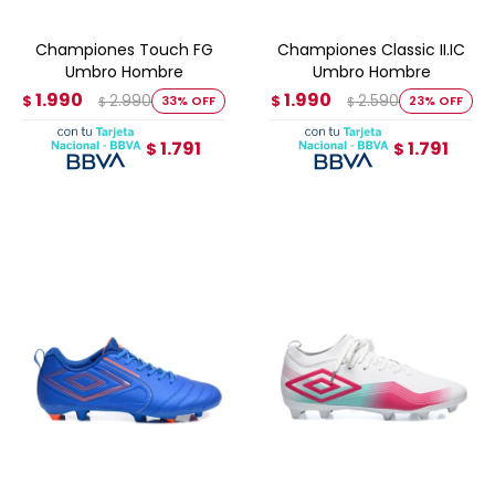
Championes Touch FG
Championes Classic II.IC
Umbro Hombre
Umbro Hombre
1.990
1.990
2.990
2.590
$
33
$
23
$
$
1.791
1.791
$
$