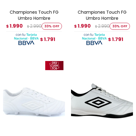
Championes Touch FG
Championes Touch FG
Umbro Hombre
Umbro Hombre
1.990
1.990
2.990
2.990
$
33
$
33
$
$
1.791
1.791
$
$