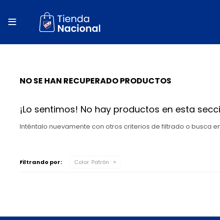
close
store

local_shipping
autorenew
NO SE HAN RECUPERADO PRODUCTOS
percent
¡Lo sentimos! No hay productos en esta secci
Inténtalo nuevamente con otros criterios de filtrado o busca 
Filtrando por:
Color:
Patrón