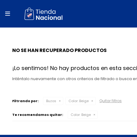
close
store

local_shipping
autorenew
NO SE HAN RECUPERADO PRODUCTOS
percent
¡Lo sentimos! No hay productos en esta secci
Inténtalo nuevamente con otros criterios de filtrado o busca 
Quitar filtros
Filtrando por:
Buzos
Color:
Beige
Te recomendamos quitar:
Color:
Beige