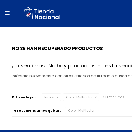
close
store

local_shipping
autorenew
NO SE HAN RECUPERADO PRODUCTOS
percent
¡Lo sentimos! No hay productos en esta secci
Inténtalo nuevamente con otros criterios de filtrado o busca 
Quitar filtros
Filtrando por:
Buzos
Color:
Multicolor
Te recomendamos quitar:
Color:
Multicolor