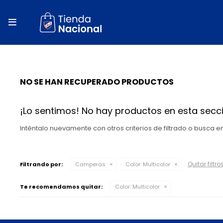
close
store

local_shipping
autorenew
NO SE HAN RECUPERADO PRODUCTOS
percent
¡Lo sentimos! No hay productos en esta secci
Inténtalo nuevamente con otros criterios de filtrado o busca 
Quitar filtro
Filtrando por:
Camperas
Color:
Multicolor
Te recomendamos quitar:
Color:
Multicolor